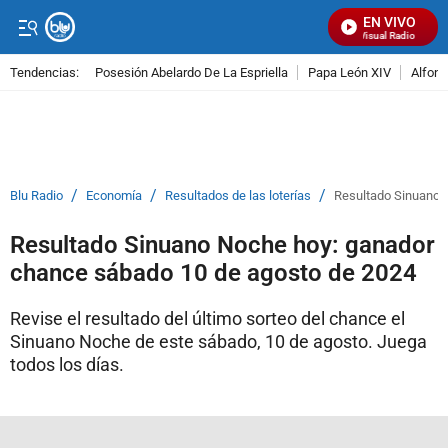
EN VIVO
Señal Visual Radio
Tendencias:
Posesión Abelardo De La Espriella
Papa León XIV
Alfons
PUBLICIDAD
/
/
/
Blu Radio
Economía
Resultados de las loterías
Resultado Sinuano 
Resultado Sinuano Noche hoy: ganador
chance sábado 10 de agosto de 2024
Revise el resultado del último sorteo del chance el
Sinuano Noche de este sábado, 10 de agosto. Juega
todos los días.