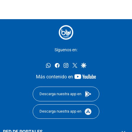
Síguenos en:
whatsapp
facebook
instagram
twitter
google
youtube-
Más contenido en
footer
Descarga nuestra app en
Descarga nuestra app en
RED DE PORTALES