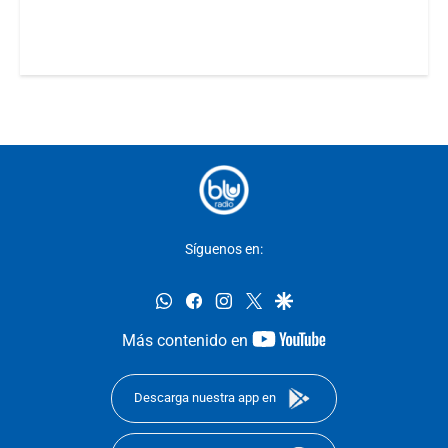
Síguenos en:
whatsapp
facebook
instagram
twitter
google
youtube-
Más contenido en
footer
Descarga nuestra app en