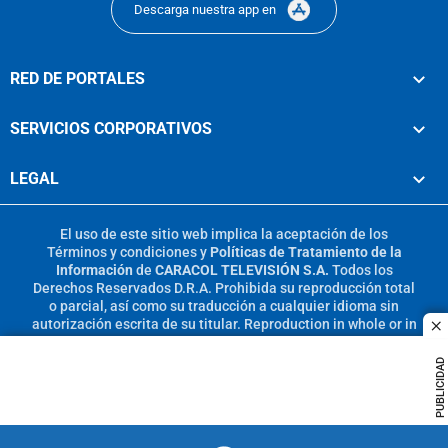
Descarga nuestra app en
RED DE PORTALES
SERVICIOS CORPORATIVOS
LEGAL
El uso de este sitio web implica la aceptación de los
Términos y condiciones
y
Políticas de Tratamiento de la
Información
de
CARACOL TELEVISIÓN S.A.
Todos los
Derechos Reservados D.R.A. Prohibida su reproducción total
o parcial, así como su traducción a cualquier idioma sin
autorización escrita de su titular. Reproduction in whole or in
c
part, or translation without written permission is prohibited.
All rights reserved 2025.
PUBLICIDAD
MIEMBRO DE: