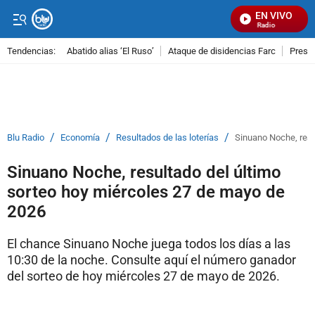
EN VIVO
Señal Visual Radio
Tendencias:
Abatido alias ‘El Ruso’
Ataque de disidencias Farc
Preso
PUBLICIDAD
/
/
/
Blu Radio
Economía
Resultados de las loterías
Sinuano Noche, resu
Sinuano Noche, resultado del último
sorteo hoy miércoles 27 de mayo de
2026
El chance Sinuano Noche juega todos los días a las
10:30 de la noche. Consulte aquí el número ganador
del sorteo de hoy miércoles 27 de mayo de 2026.