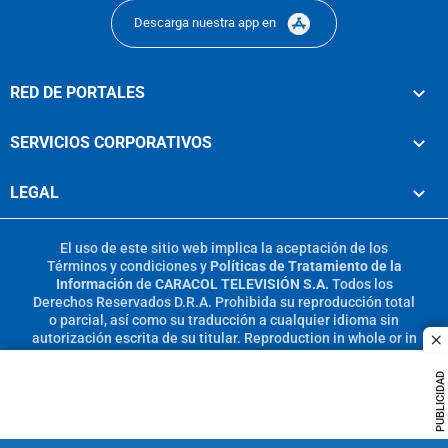
Descarga nuestra app en
RED DE PORTALES
SERVICIOS CORPORATIVOS
LEGAL
El uso de este sitio web implica la aceptación de los
Términos y condiciones
y
Políticas de Tratamiento de la
Información
de
CARACOL TELEVISIÓN S.A.
Todos los
Derechos Reservados D.R.A. Prohibida su reproducción total
o parcial, así como su traducción a cualquier idioma sin
autorización escrita de su titular. Reproduction in whole or in
c
part, or translation without written permission is prohibited.
All rights reserved 2025.
PUBLICIDAD
MIEMBRO DE: