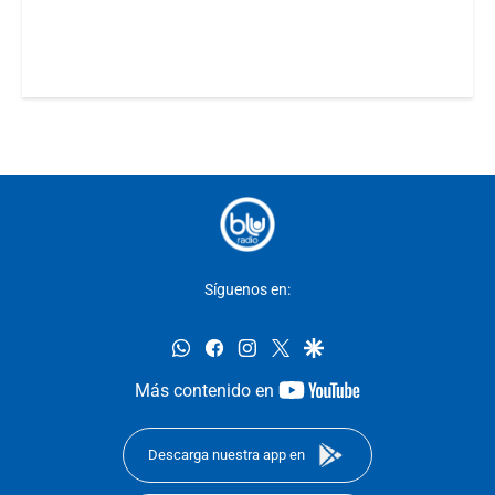
Síguenos en:
whatsapp
facebook
instagram
twitter
google
youtube-
Más contenido en
footer
Descarga nuestra app en