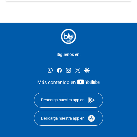
Síguenos en:
whatsapp
facebook
instagram
twitter
google
youtube-
Más contenido en
footer
Descarga nuestra app en
Descarga nuestra app en