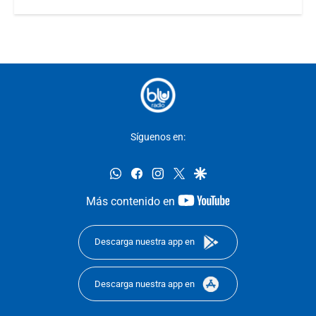
Síguenos en:
whatsapp
facebook
instagram
twitter
google
youtube-
Más contenido en
footer
Descarga nuestra app en
Descarga nuestra app en