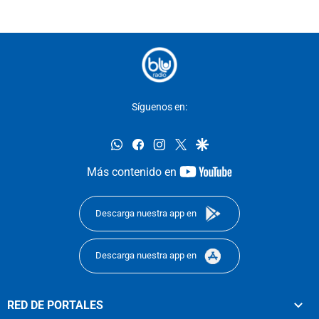
Síguenos en:
whatsapp
facebook
instagram
twitter
google
youtube-
Más contenido en
footer
Descarga nuestra app en
Descarga nuestra app en
RED DE PORTALES