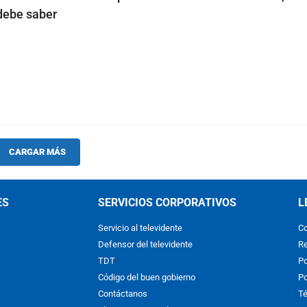
 debe saber
CARGAR MÁS
ES
SERVICIOS CORPORATIVOS
L
Servicio al televidente
Co
Defensor del televidente
Re
TDT
Po
Código del buen gobierno
Po
Contáctanos
Té