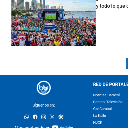
y todo lo que
RED DE PORTAL
Noticias Caracol
Caracol Televisión
Síguenos en:
Gol Caracol
whatsapp
facebook
instagram
twitter
google
La Kalle
HJCK
youtube-
Más contenido en