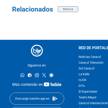
Relacionados
Música
RED DE PORTAL
Noticias Caracol
Caracol Televisión
Síguenos en:
Gol Caracol
whatsapp
facebook
instagram
twitter
google
La Kalle
HJCK
youtube-
Más contenido en
DiTu
footer
El Espectador
Teatro Mayor
Descarga nuestra app en
Caracol Internacional