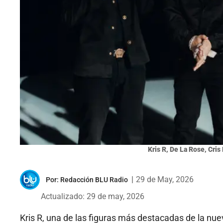
Kris R, De La Rose, Cris
|
29 de May, 2026
Por:
Redacción BLU Radio
Actualizado: 29 de may, 2026
Kris R, una de las figuras más destacadas de la n