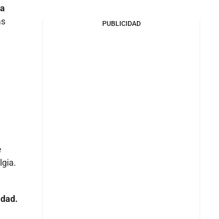
La
ás
PUBLICIDAD
e
lgia.
l
idad.