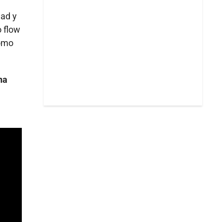
dad y
o flow
como
na