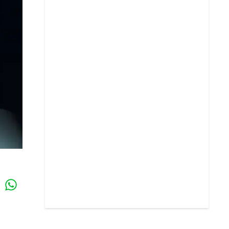
Whatsapp
k