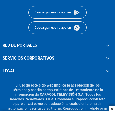
footer
Descarga nuestra app en
Descarga nuestra app en
RED DE PORTALES
SERVICIOS CORPORATIVOS
LEGAL
El uso de este sitio web implica la aceptación de los
Términos y condiciones
y
Políticas de Tratamiento de la
Información
de
CARACOL TELEVISIÓN S.A.
Todos los
Derechos Reservados D.R.A. Prohibida su reproducción total
o parcial, así como su traducción a cualquier idioma sin
autorización escrita de su titular. Reproduction in whole or in
c
part, or translation without written permission is prohibited.