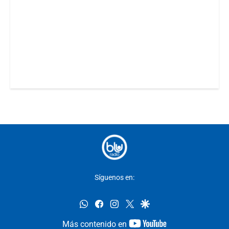
Síguenos en:
whatsapp
facebook
instagram
twitter
google
youtube-
Más contenido en