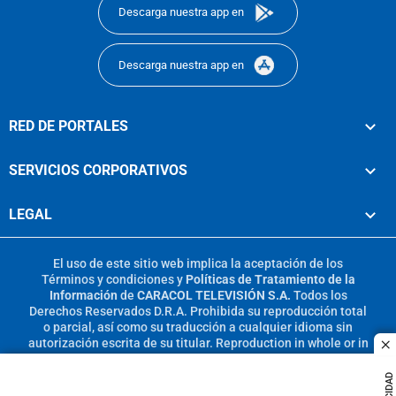
Descarga nuestra app en
Descarga nuestra app en
RED DE PORTALES
SERVICIOS CORPORATIVOS
LEGAL
El uso de este sitio web implica la aceptación de los
Términos y condiciones
y
Políticas de Tratamiento de la
Información
de
CARACOL TELEVISIÓN S.A.
Todos los
Derechos Reservados D.R.A. Prohibida su reproducción total
o parcial, así como su traducción a cualquier idioma sin
autorización escrita de su titular. Reproduction in whole or in
c
part, or translation without written permission is prohibited.
All rights reserved 2025.