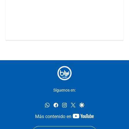
Síguenos en:
whatsapp
facebook
instagram
twitter
google
youtube-
Más contenido en
footer