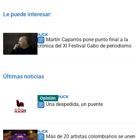
Le puede interesar:
HJCK
Martín Caparrós pone punto final a la
crónica del XI Festival Gabo de periodismo
Últimas noticias
HJCK
Opinión
Una despedida, un puente
HJCK
Más de 20 artistas colombianos se unen