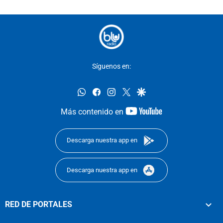
Síguenos en:
whatsapp
facebook
instagram
twitter
google
youtube-
Más contenido en
footer
Descarga nuestra app en
Descarga nuestra app en
RED DE PORTALES