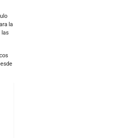
tulo
ara la
 las
ncos
desde