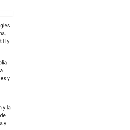
igies
ns,
 II y
plia
la
les y
 y la
 de
s y