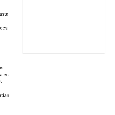
hasta
edes,
os
pales
s
ordan