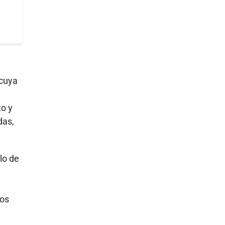
 cuya
to y
das,
lo de
ros