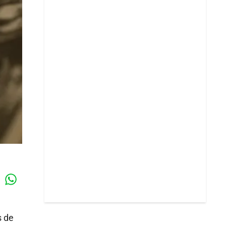
Whatsapp
k
s de