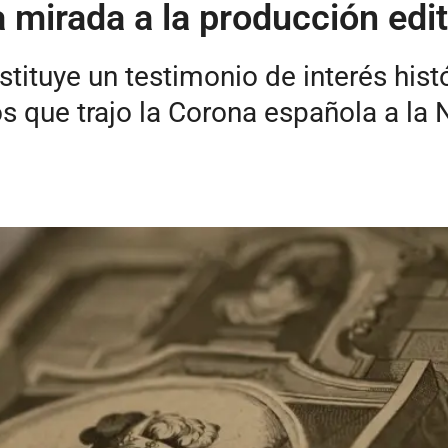
a mirada a la producción edi
ituye un testimonio de interés histó
os que trajo la Corona española a la