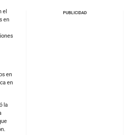
 el
PUBLICIDAD
s en
ciones
os en
ica en
ó la
a
que
ón.