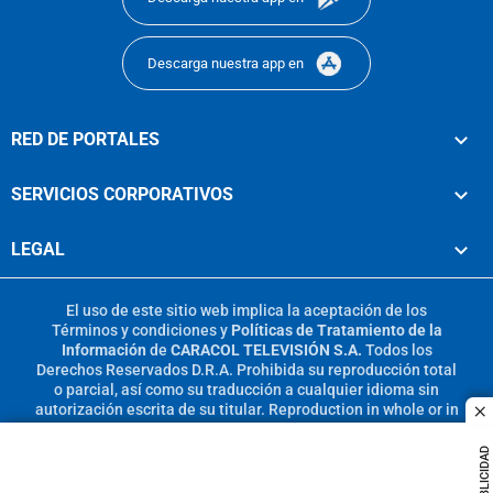
Descarga nuestra app en
RED DE PORTALES
SERVICIOS CORPORATIVOS
LEGAL
El uso de este sitio web implica la aceptación de los
Términos y condiciones
y
Políticas de Tratamiento de la
Información
de
CARACOL TELEVISIÓN S.A.
Todos los
Derechos Reservados D.R.A. Prohibida su reproducción total
o parcial, así como su traducción a cualquier idioma sin
autorización escrita de su titular. Reproduction in whole or in
c
part, or translation without written permission is prohibited.
All rights reserved 2025.
PUBLICIDAD