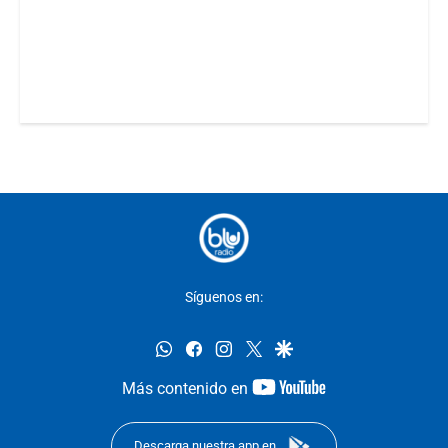
Síguenos en:
whatsapp
facebook
instagram
twitter
google
youtube-
Más contenido en
footer
Descarga nuestra app en