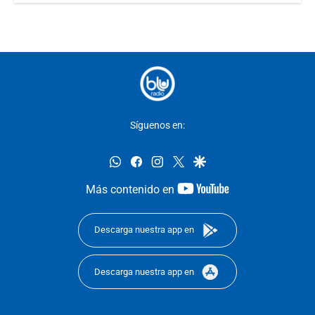
Síguenos en:
whatsapp
facebook
instagram
twitter
google
youtube-
Más contenido en
footer
Descarga nuestra app en
Descarga nuestra app en