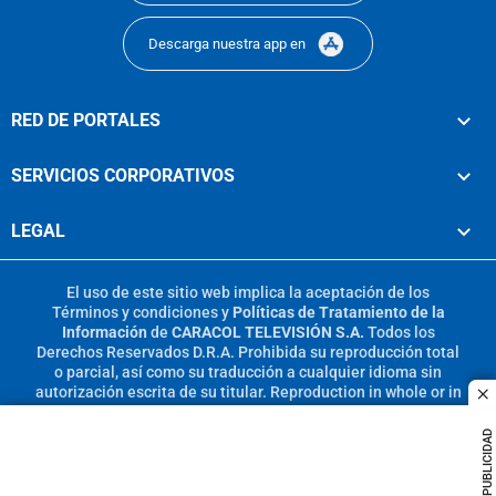
Descarga nuestra app en
RED DE PORTALES
SERVICIOS CORPORATIVOS
LEGAL
El uso de este sitio web implica la aceptación de los
Términos y condiciones
y
Políticas de Tratamiento de la
Información
de
CARACOL TELEVISIÓN S.A.
Todos los
Derechos Reservados D.R.A. Prohibida su reproducción total
o parcial, así como su traducción a cualquier idioma sin
autorización escrita de su titular. Reproduction in whole or in
c
part, or translation without written permission is prohibited.
All rights reserved 2025.
PUBLICIDAD
MIEMBRO DE: