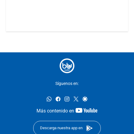
Síguenos en:
whatsapp
facebook
instagram
twitter
google
youtube-
Más contenido en
footer
Descarga nuestra app en