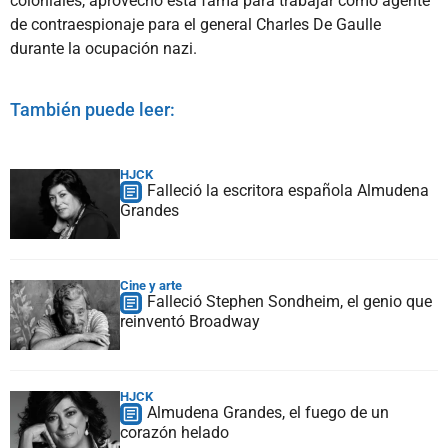
coloniales, aprovechó esta fama para trabajar como agente
de contraespionaje para el general Charles De Gaulle
durante la ocupación nazi.
También puede leer:
HJCK
Falleció la escritora española Almudena
Grandes
Cine y arte
Falleció Stephen Sondheim, el genio que
reinventó Broadway
HJCK
Almudena Grandes, el fuego de un
corazón helado