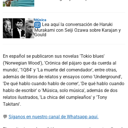
Música
Lea aquí la conversación de Haruki
Murakami con Seiji Ozawa sobre Karajan y
Gould
En español se publicaron sus novelas 'Tokio blues'
('Norwegian Wood'), 'Crónica del pájaro que da cuerda al
mundo', '1Q84' y 'La muerte del comendador', entre otras,
además de libros de relatos y ensayos como 'Underground',
'De qué hablo cuando hablo de correr', 'De qué hablo cuando
hablo de escribir' o 'Música, solo música', además de dos
relatos ilustrados, 'La chica del cumpleaños' y 'Tony
Takitani'.
💬
Síganos en nuestro canal de Whatsapp aquí.