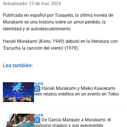
Whatsapp
Facebook
X
Actualizado: 13 de mar, 2024
Publicada en español por Tusquets, la última novela de
Murakami es una historia sobre un amor perdido, la
identidad y el autodescubrimiento.
Haruki Murakami (Kioto, 1949) debutó en la literatura con
'Escucha la canción del viento' (1979).
Lea también:
HJCK
Haruki Murakami y Mieko Kawakami
leen relatos inéditos en un evento en Tokio
HJCK
De García Márquez a Murakami: el
realismo mágico y sus exponentes