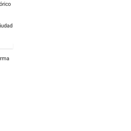
órico
ciudad
orma