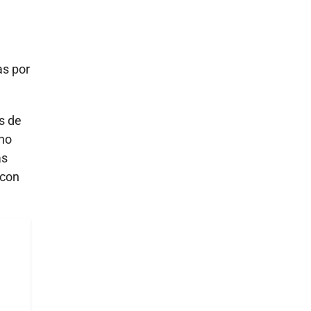
as por
s de
 no
as
 con