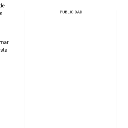
 de
PUBLICIDAD
s
rmar
ista