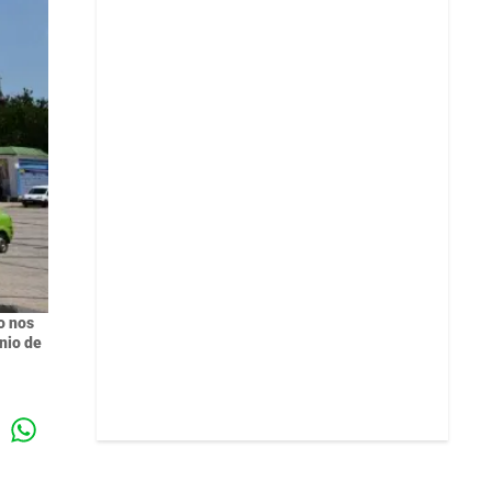
o nos
unio de
Whatsapp
k