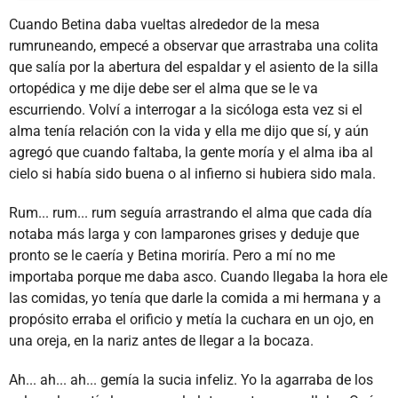
Cuando Betina daba vueltas alrededor de la mesa
rumruneando, empecé a observar que arrastraba una colita
que salía por la abertura del espaldar y el asiento de la silla
ortopédica y me dije debe ser el alma que se le va
escurriendo. Volví a interrogar a la sicóloga esta vez si el
alma tenía relación con la vida y ella me dijo que sí, y aún
agregó que cuando faltaba, la gente moría y el alma iba al
cielo si había sido buena o al infierno si hubiera sido mala.
Rum... rum... rum seguía arrastrando el alma que cada día
notaba más larga y con lamparones grises y deduje que
pronto se le caería y Betina moriría. Pero a mí no me
importaba porque me daba asco. Cuando llegaba la hora ele
las comidas, yo tenía que darle la comida a mi hermana y a
propósito erraba el orificio y metía la cuchara en un ojo, en
una oreja, en la nariz antes de llegar a la bocaza.
Ah... ah... ah... gemía la sucia infeliz. Yo la agarraba de los