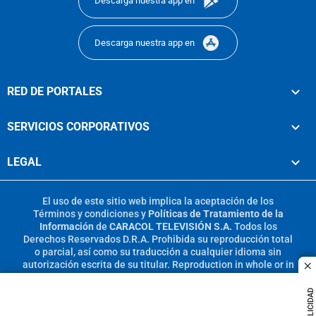
Descarga nuestra app en
Descarga nuestra app en
RED DE PORTALES
SERVICIOS CORPORATIVOS
LEGAL
El uso de este sitio web implica la aceptación de los
Términos y condiciones
y
Políticas de Tratamiento de la
Información
de
CARACOL TELEVISIÓN S.A.
Todos los
Derechos Reservados D.R.A. Prohibida su reproducción total
o parcial, así como su traducción a cualquier idioma sin
autorización escrita de su titular. Reproduction in whole or in
c
part, or translation without written permission is prohibited.
All rights reserved 2025.
PUBLICIDAD