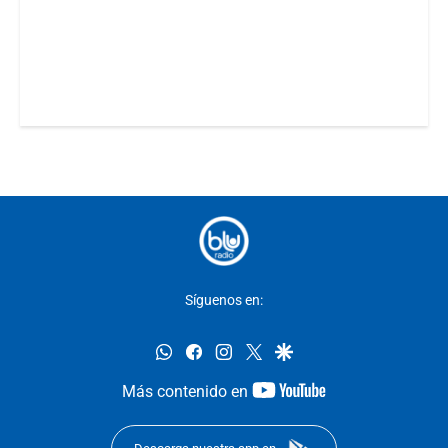
Síguenos en:
whatsapp
facebook
instagram
twitter
google
youtube-
Más contenido en
footer