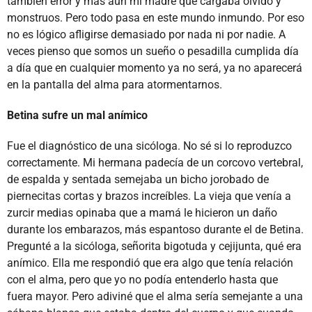
también error y más aún mi madre que cargaba olvido y
monstruos. Pero todo pasa en este mundo inmundo. Por eso
no es lógico afligirse demasiado por nada ni por nadie. A
veces pienso que somos un sueño o pesadilla cumplida día
a día que en cualquier momento ya no será, ya no aparecerá
en la pantalla del alma para atormentarnos.
Betina sufre un mal anímico
Fue el diagnóstico de una sicóloga. No sé si lo reproduzco
correctamente. Mi hermana padecía de un corcovo vertebral,
de espalda y sentada semejaba un bicho jorobado de
piernecitas cortas y brazos increíbles. La vieja que venía a
zurcir medias opinaba que a mamá le hicieron un daño
durante los embarazos, más espantoso durante el de Betina.
Pregunté a la sicóloga, señorita bigotuda y cejijunta, qué era
anímico. Ella me respondió que era algo que tenía relación
con el alma, pero que yo no podía entenderlo hasta que
fuera mayor. Pero adiviné que el alma sería semejante a una