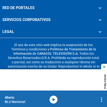
RED DE PORTALES
SERVICIOS CORPORATIVOS
LEGAL
El uso de este sitio web implica la aceptación de los
Términos y condiciones
y
Políticas de Tratamiento de la
Información
de
CARACOL TELEVISIÓN S.A.
Todos los
Derechos Reservados D.R.A. Prohibida su reproducción total
o parcial, así como su traducción a cualquier idioma sin
autorización escrita de su titular. Reproduction in whole or in
c
part, or translation without written permission is prohibited.
All rights reserved 2025.
PUBLICIDAD
MIEMBRO DE:
media-icon
BLU Nacional