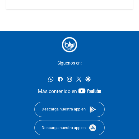
Síguenos en:
whatsapp
facebook
instagram
twitter
google
youtube-
Más contenido en
footer
Descarga nuestra app en
Descarga nuestra app en