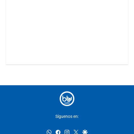
Síguenos en:
whatsapp
facebook
instagram
twitter
google