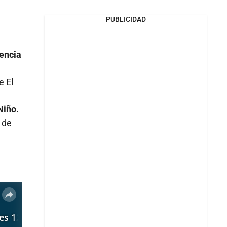
PUBLICIDAD
iencia
e El
Niño.
n de