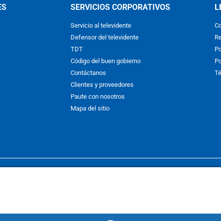
ES
SERVICIOS CORPORATIVOS
L
Servicio al televidente
Co
Defensor del televidente
Re
TDT
Po
Código del buen gobierno
Po
Contáctanos
Té
Clientes y proveedores
Paute con nosotros
Mapa del sitio
nos y condiciones
y
Políticas de Tratamiento de la Información
de
CAR
hibida su reproducción total o parcial, así como su traducción a cual
 or in part, or translation without written permission is prohibited. All 