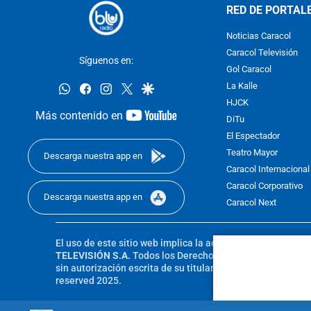
RED DE PORTAL
Noticias Caracol
Caracol Televisión
Síguenos en:
Gol Caracol
whatsapp
facebook
instagram
twitter
google
La Kalle
HJCK
youtube-
Más contenido en
DiTu
footer
El Espectador
Teatro Mayor
Descarga nuestra app en
Caracol Internacional
Caracol Corporativo
Descarga nuestra app en
Caracol Next
El uso de este sitio web implica la aceptación de los
Térmi
TELEVISIÓN S.A.
Todos los Derechos Reservados D.R.A. Pro
sin autorización escrita de su titular. Reproduction in whole
reserved 2025.