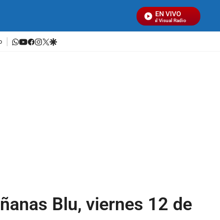
EN VIVO
Señal Visual Radio
whatsapp
youtube
facebook
instagram
twitter
google
o
ñanas Blu, viernes 12 de