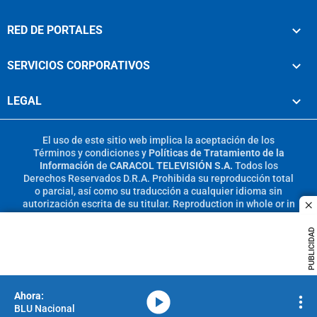
RED DE PORTALES
SERVICIOS CORPORATIVOS
LEGAL
El uso de este sitio web implica la aceptación de los
Términos y condiciones
y
Políticas de Tratamiento de la
Información
de
CARACOL TELEVISIÓN S.A.
Todos los
Derechos Reservados D.R.A. Prohibida su reproducción total
o parcial, así como su traducción a cualquier idioma sin
autorización escrita de su titular. Reproduction in whole or in
c
part, or translation without written permission is prohibited.
All rights reserved 2025.
PUBLICIDAD
MIEMBRO DE:
media-icon
BLU Nacional