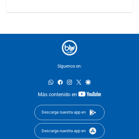
Síguenos en:
whatsapp
facebook
instagram
twitter
google
youtube-
Más contenido en
footer
Descarga nuestra app en
Descarga nuestra app en