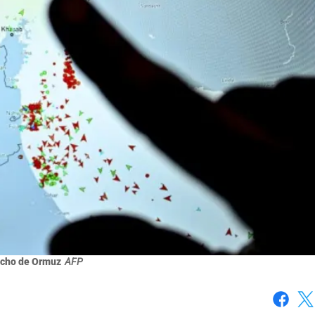
echo de Ormuz
AFP
Faceboo
X