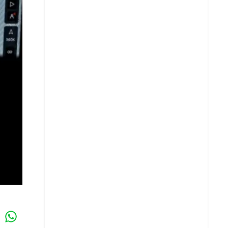
Whatsapp
k