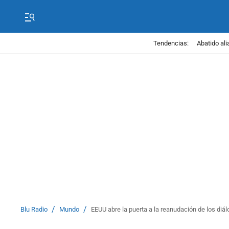
Tendencias:
Abatido ali
/
/
Blu Radio
Mundo
EEUU abre la puerta a la reanudación de los diá