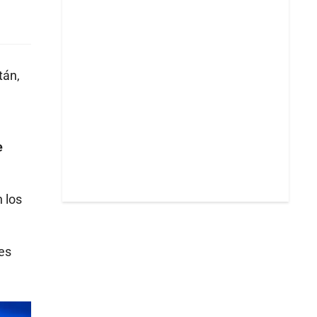
tán,
e
 los
es