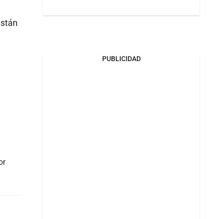
istán
PUBLICIDAD
or