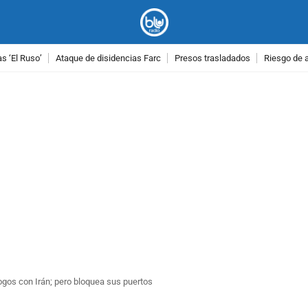
as ‘El Ruso’
Ataque de disidencias Farc
Presos trasladados
Riesgo de 
PUBLICIDAD
logos con Irán; pero bloquea sus puertos