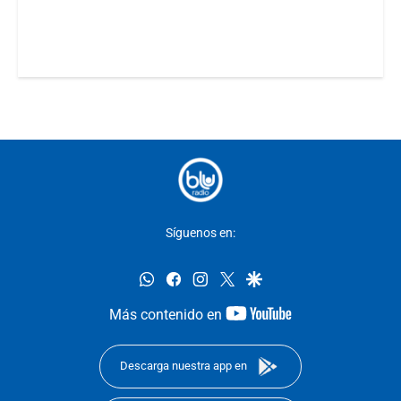
Síguenos en:
whatsapp
facebook
instagram
twitter
google
youtube-
Más contenido en
footer
Descarga nuestra app en