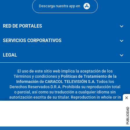
Descarga nuestra app en
RED DE PORTALES
SERVICIOS CORPORATIVOS
LEGAL
El uso de este sitio web implica la aceptación de los
Términos y condiciones
y
Políticas de Tratamiento de la
Información
de
CARACOL TELEVISIÓN S.A.
Todos los
Derechos Reservados D.R.A. Prohibida su reproducción total
o parcial, así como su traducción a cualquier idioma sin
autorización escrita de su titular. Reproduction in whole or in
c
part, or translation without written permission is prohibited.
All rights reserved 2025.
PUBLICIDAD
MIEMBRO DE: