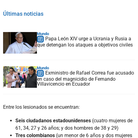
Últimas noticias
Mundo
Papa León XIV urge a Ucrania y Rusia a
que detengan los ataques a objetivos civiles
Mundo
Exministro de Rafael Correa fue acusado
en caso del magnicidio de Fernando
Villavicencio en Ecuador
Entre los lesionados se encuentran:
Seis ciudadanos estadounidenses
(cuatro mujeres de
61, 34, 27 y 26 años; y dos hombres de 38 y 29)
Tres colombianos
(un menor de 6 años y dos mujeres