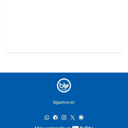
Síguenos en:
whatsapp
facebook
instagram
twitter
google