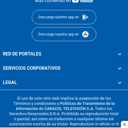
youtube-
Más contenido en
footer
Descarga nuestra app en
Descarga nuestra app en
RED DE PORTALES
SERVICIOS CORPORATIVOS
LEGAL
El uso de este sitio web implica la aceptación de los
Términos y condiciones
y
Políticas de Tratamiento de la
Información
de
CARACOL TELEVISIÓN S.A.
Todos los
Derechos Reservados D.R.A. Prohibida su reproducción total
o parcial, así como su traducción a cualquier idioma sin
autorización escrita de su titular. Reproduction in whole or in
c