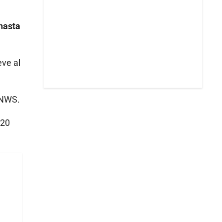
 hasta
ve al
 NWS.
120