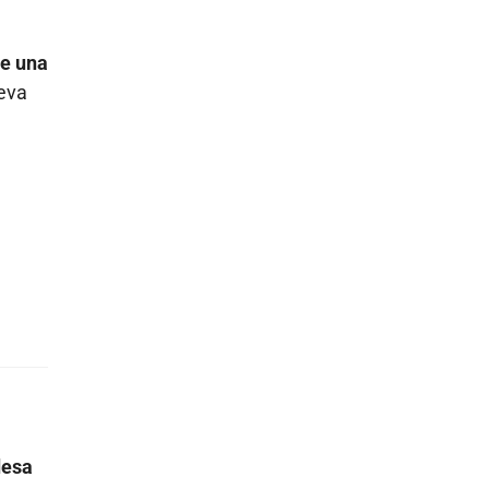
te una
eva
desa