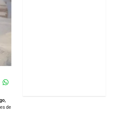
Whatsapp
k
go,
tes de