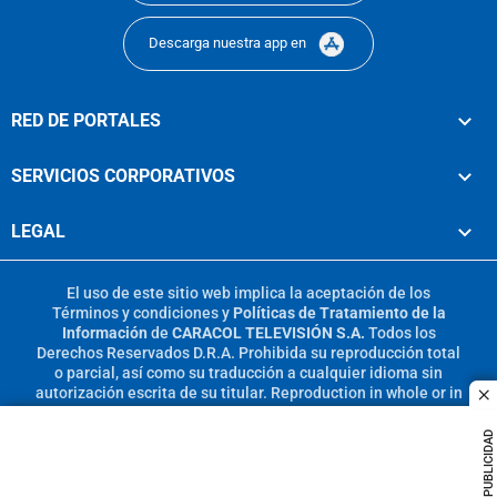
Descarga nuestra app en
RED DE PORTALES
SERVICIOS CORPORATIVOS
LEGAL
El uso de este sitio web implica la aceptación de los
Términos y condiciones
y
Políticas de Tratamiento de la
Información
de
CARACOL TELEVISIÓN S.A.
Todos los
Derechos Reservados D.R.A. Prohibida su reproducción total
o parcial, así como su traducción a cualquier idioma sin
autorización escrita de su titular. Reproduction in whole or in
c
part, or translation without written permission is prohibited.
All rights reserved 2025.
PUBLICIDAD
MIEMBRO DE: