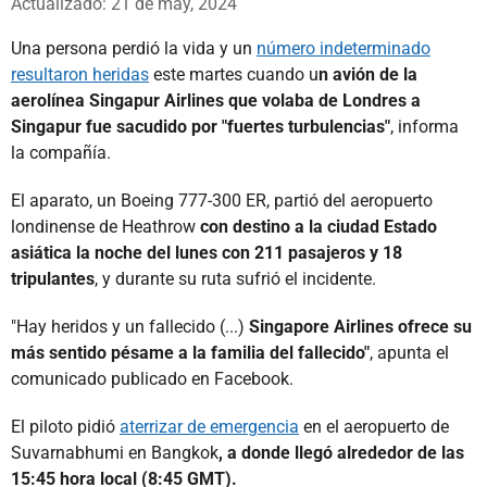
Actualizado: 21 de may, 2024
Una persona perdió la vida y un
número indeterminado
resultaron heridas
este martes cuando u
n avión de la
aerolínea Singapur Airlines que volaba de Londres a
Singapur fue sacudido por "fuertes turbulencias"
, informa
la compañía.
El aparato, un Boeing 777-300 ER, partió del aeropuerto
londinense de Heathrow
con destino a la ciudad Estado
asiática la noche del lunes con 211 pasajeros y 18
tripulantes
, y durante su ruta sufrió el incidente.
"Hay heridos y un fallecido (...)
Singapore Airlines ofrece su
más sentido pésame a la familia del fallecido"
, apunta el
comunicado publicado en Facebook.
El piloto pidió
aterrizar de emergencia
en el aeropuerto de
Suvarnabhumi en Bangkok
, a donde llegó alrededor de las
15:45 hora local (8:45 GMT).