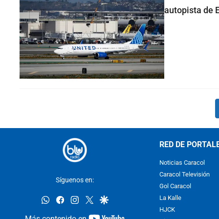
autopista de 
RED DE PORTAL
Noticias Caracol
Caracol Televisión
Síguenos en:
Gol Caracol
whatsapp
facebook
instagram
twitter
google
La Kalle
HJCK
youtube-
Más contenido en