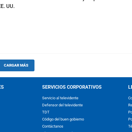
EE. UU.
CARGAR MÁS
ES
SERVICIOS CORPORATIVOS
L
Servicio al televidente
Co
Defensor del televidente
Re
TDT
Po
Código del buen gobierno
Po
Contáctanos
Té