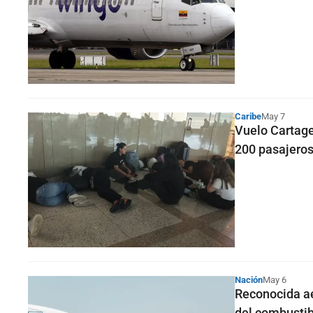
Caribe
May 7
Vuelo Cartage
200 pasajero
Nación
May 6
Reconocida ae
del combustib