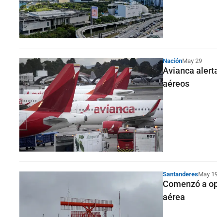
Nación
May 29
Avianca alert
aéreos
Santanderes
May 1
Comenzó a ope
aérea