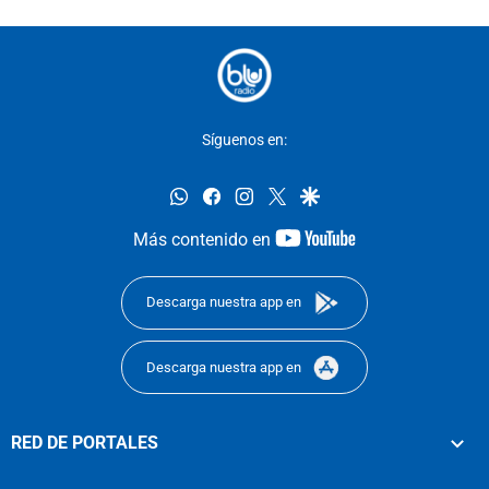
Síguenos en:
whatsapp
facebook
instagram
twitter
google
youtube-
Más contenido en
footer
Descarga nuestra app en
Descarga nuestra app en
RED DE PORTALES