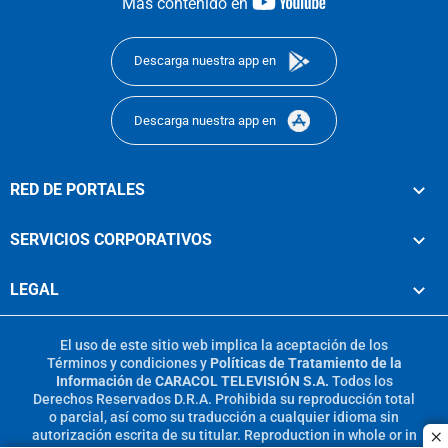
youtube-
Más contenido en
footer
Descarga nuestra app en
Descarga nuestra app en
RED DE PORTALES
SERVICIOS CORPORATIVOS
LEGAL
El uso de este sitio web implica la aceptación de los
Términos y condiciones
y
Políticas de Tratamiento de la
Información
de
CARACOL TELEVISIÓN S.A.
Todos los
Derechos Reservados D.R.A. Prohibida su reproducción total
o parcial, así como su traducción a cualquier idioma sin
autorización escrita de su titular. Reproduction in whole or in
c