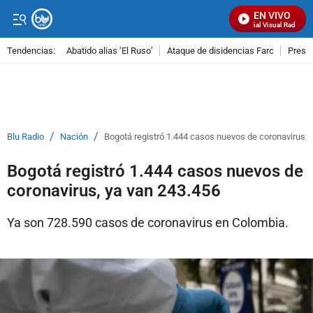
EN VIVO
Señal Visual Radio
Tendencias:
Abatido alias ‘El Ruso’
Ataque de disidencias Farc
Preso
PUBLICIDAD
/
/
Blu Radio
Nación
Bogotá registró 1.444 casos nuevos de coronavirus, 
Bogotá registró 1.444 casos nuevos de
coronavirus, ya van 243.456
Ya son 728.590 casos de coronavirus en Colombia.