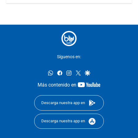
Síguenos en:
whatsapp
facebook
instagram
twitter
google
youtube-
Más contenido en
footer
Descarga nuestra app en
Descarga nuestra app en