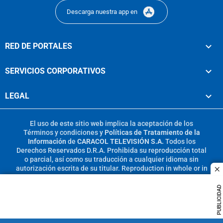
Descarga nuestra app en
RED DE PORTALES
SERVICIOS CORPORATIVOS
LEGAL
El uso de este sitio web implica la aceptación de los
Términos y condiciones
y
Políticas de Tratamiento de la
Información
de
CARACOL TELEVISIÓN S.A.
Todos los
Derechos Reservados D.R.A. Prohibida su reproducción total
o parcial, así como su traducción a cualquier idioma sin
autorización escrita de su titular. Reproduction in whole or in
c
part, or translation without written permission is prohibited.
All rights reserved 2025.
PUBLICIDAD
MIEMBRO DE: