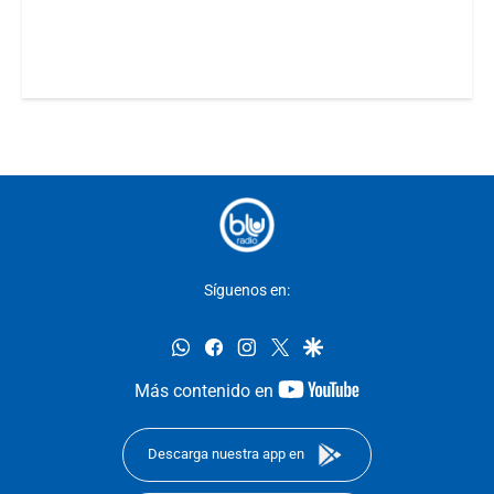
Síguenos en:
whatsapp
facebook
instagram
twitter
google
youtube-
Más contenido en
footer
Descarga nuestra app en