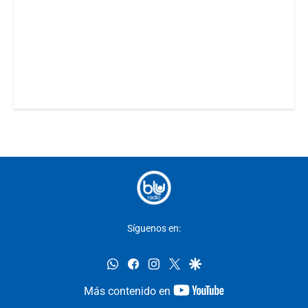
Síguenos en:
whatsapp
facebook
instagram
twitter
google
youtube-
Más contenido en
footer