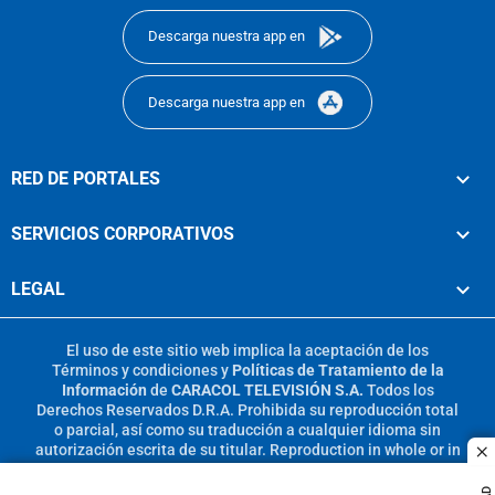
Descarga nuestra app en
Descarga nuestra app en
RED DE PORTALES
SERVICIOS CORPORATIVOS
LEGAL
El uso de este sitio web implica la aceptación de los
Términos y condiciones
y
Políticas de Tratamiento de la
Información
de
CARACOL TELEVISIÓN S.A.
Todos los
Derechos Reservados D.R.A. Prohibida su reproducción total
o parcial, así como su traducción a cualquier idioma sin
autorización escrita de su titular. Reproduction in whole or in
c
part, or translation without written permission is prohibited.
All rights reserved 2025.