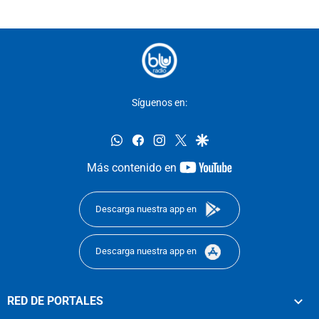
Síguenos en:
whatsapp
facebook
instagram
twitter
google
youtube-
Más contenido en
footer
Descarga nuestra app en
Descarga nuestra app en
RED DE PORTALES