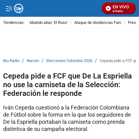
EN VIVO
Señal Visual Radio
Tendencias:
Abatido alias ‘El Ruso’
Ataque de disidencias Farc
Preso
PUBLICIDAD
/
/
/
Blu Radio
Nación
Elecciones Colombia 2026
Cepeda pide a FCF que 
Cepeda pide a FCF que De La Espriella
no use la camiseta de la Selección:
Federación le responde
Iván Cepeda cuestionó a la Federación Colombiana
de Fútbol sobre la forma en la que los seguidores de
De la Espriella portaban la camiseta como prenda
distintiva de su campaña electoral.