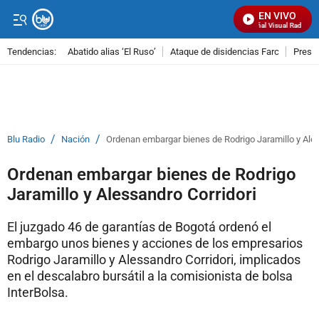
EN VIVO
Señal Visual Radio
Tendencias:
Abatido alias ‘El Ruso’
Ataque de disidencias Farc
Preso
PUBLICIDAD
/
/
Blu Radio
Nación
Ordenan embargar bienes de Rodrigo Jaramillo y Ales
Ordenan embargar bienes de Rodrigo
Jaramillo y Alessandro Corridori
El juzgado 46 de garantías de Bogotá ordenó el
embargo unos bienes y acciones de los empresarios
Rodrigo Jaramillo y Alessandro Corridori, implicados
en el descalabro bursátil a la comisionista de bolsa
InterBolsa.