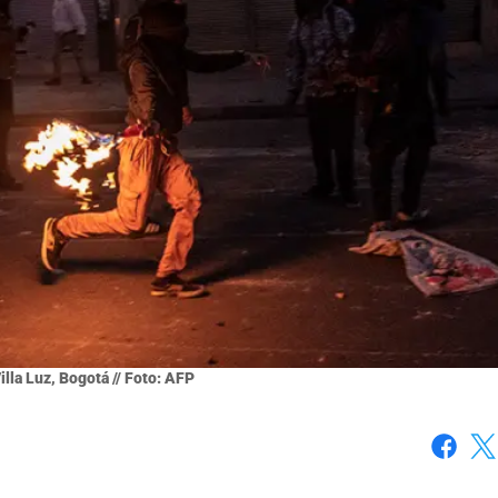
illa Luz, Bogotá // Foto: AFP
Faceboo
X