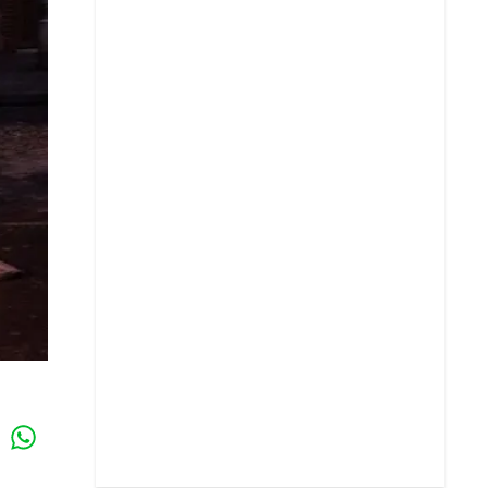
Whatsapp
k