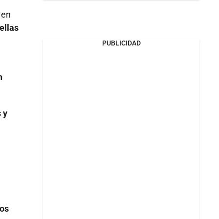
 en
ellas
PUBLICIDAD
n
 y
ros