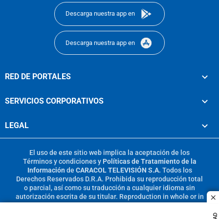
Descarga nuestra app en
Descarga nuestra app en
RED DE PORTALES
SERVICIOS CORPORATIVOS
LEGAL
El uso de este sitio web implica la aceptación de los
Términos y condiciones
y
Políticas de Tratamiento de la
Información
de
CARACOL TELEVISIÓN S.A.
Todos los
Derechos Reservados D.R.A. Prohibida su reproducción total
o parcial, así como su traducción a cualquier idioma sin
autorización escrita de su titular. Reproduction in whole or in
c
part, or translation without written permission is prohibited.
All rights reserved 2025.