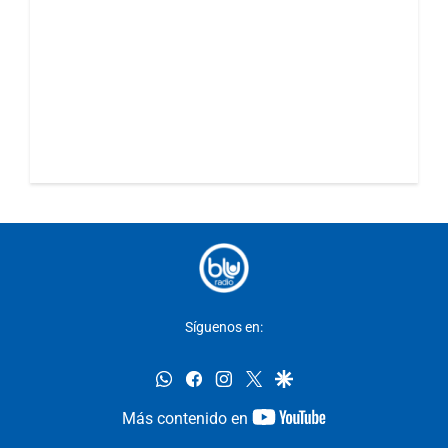
Síguenos en:
whatsapp
facebook
instagram
twitter
google
youtube-
Más contenido en
footer