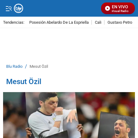
EN VIVO
Señal Visual Radio
Tendencias:
Posesión Abelardo De La Espriella
Cali
Gustavo Petro
PUBLICIDAD
/
Blu Radio
Mesut Özil
Mesut Özil