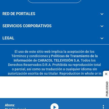
RED DE PORTALES
SERVICIOS CORPORATIVOS
LEGAL
El uso de este sitio web implica la aceptación de los
Términos y condiciones
y
Políticas de Tratamiento de la
Información
de
CARACOL TELEVISIÓN S.A.
Todos los
Derechos Reservados D.R.A. Prohibida su reproducción total
o parcial, así como su traducción a cualquier idioma sin
autorización escrita de su titular. Reproduction in whole or in
c
part, or translation without written permission is prohibited.
All rights reserved 2025.
PUBLICIDAD
MIEMBRO DE:
media-icon