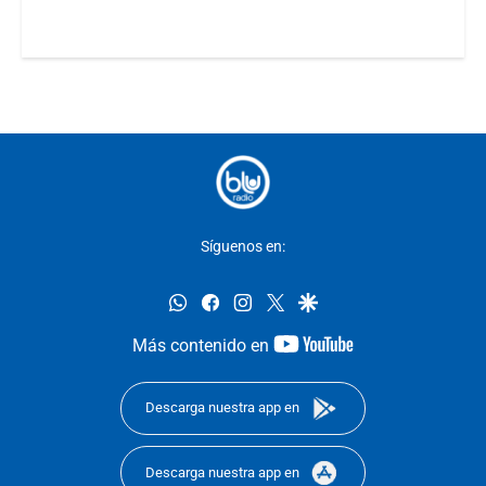
Síguenos en:
whatsapp
facebook
instagram
twitter
google
youtube-
Más contenido en
footer
Descarga nuestra app en
Descarga nuestra app en