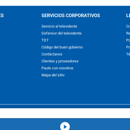
ES
SERVICIOS CORPORATIVOS
L
Servicio al televidente
Co
Defensor del televidente
Re
TDT
Po
Código del buen gobierno
Po
Contáctanos
Té
Clientes y proveedores
Paute con nosotros
Mapa del sitio
nos y condiciones
y
Políticas de Tratamiento de la Información
de
CAR
hibida su reproducción total o parcial, así como su traducción a cual
 or in part, or translation without written permission is prohibited. All 
media-icon