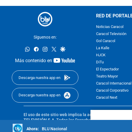
RED DE PORTAL
Noticias Caracol
Caracol Televisión
Síguenos en:
Gol Caracol
whatsapp
facebook
instagram
twitter
google
La Kalle
HJCK
youtube-
Más contenido en
DiTu
footer
El Espectador
Teatro Mayor
Descarga nuestra app en
Caracol Internacional
Caracol Corporativo
Descarga nuestra app en
Caracol Next
El uso de este sitio web implica la aceptación de los
Térmi
TELEVISIÓN S.A.
Todos los Derechos Reservados D.R.A. Pro
sin autorización escrita de su titular. Reproduction in whole
BLU Nacional
reserved 2025.