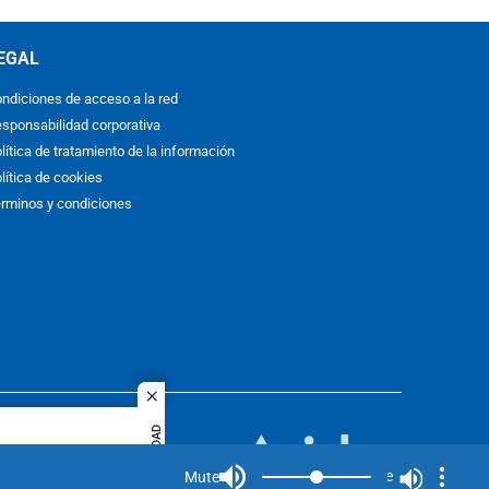
EGAL
ndiciones de acceso a la red
sponsabilidad corporativa
lítica de tratamiento de la información
lítica de cookies
rminos y condiciones
close
ACOL
PUBLICIDAD
quier idioma
MIEMBRO DE:
rights
Mute
Mute