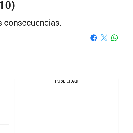
E10)
es consecuencias.
Whatsap
Facebook
X
PUBLICIDAD