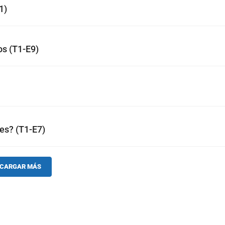
1)
os (T1-E9)
es? (T1-E7)
CARGAR MÁS