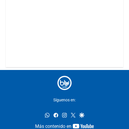
Síguenos en:
whatsapp
facebook
instagram
twitter
google
youtube-
Más contenido en