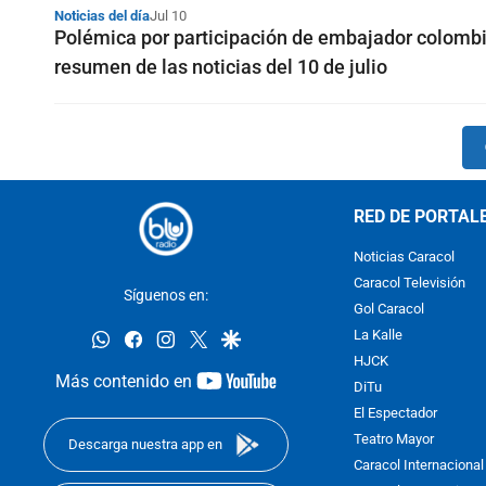
Noticias del día
Jul 10
Polémica por participación de embajador colombi
resumen de las noticias del 10 de julio
RED DE PORTAL
Noticias Caracol
Caracol Televisión
Síguenos en:
Gol Caracol
whatsapp
facebook
instagram
twitter
google
La Kalle
HJCK
youtube-
Más contenido en
DiTu
footer
El Espectador
Teatro Mayor
Descarga nuestra app en
Caracol Internacional