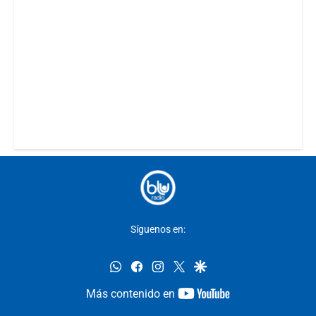
Síguenos en:
whatsapp
facebook
instagram
twitter
google
youtube-
Más contenido en
footer