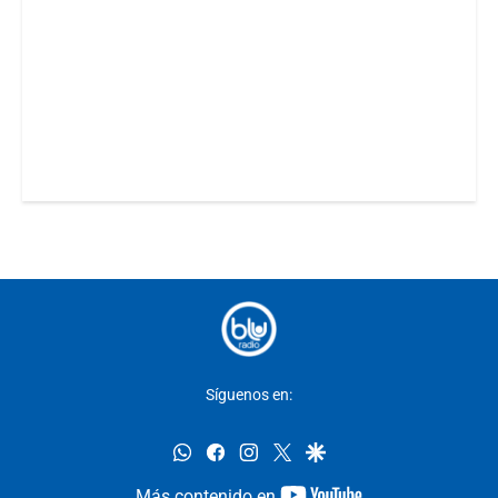
Síguenos en:
whatsapp
facebook
instagram
twitter
google
youtube-
Más contenido en