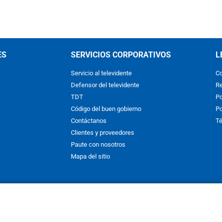
ES
SERVICIOS CORPORATIVOS
L
Servicio al televidente
Co
Defensor del televidente
Re
TDT
Po
Código del buen gobierno
Po
Contáctanos
Té
Clientes y proveedores
Paute con nosotros
Mapa del sitio
nos y condiciones
y
Políticas de Tratamiento de la Información
de
CAR