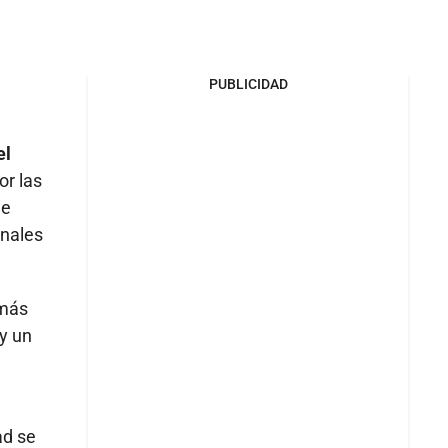
PUBLICIDAD
el
or las
de
onales
más
y un
ad se