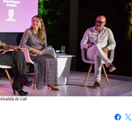
Alcaldía de Cali
Faceboo
X