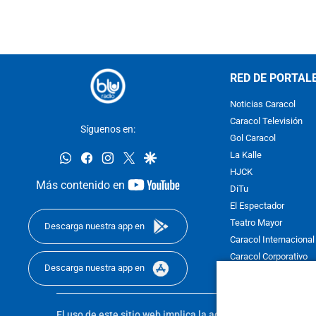
RED DE PORTAL
Noticias Caracol
Caracol Televisión
Síguenos en:
Gol Caracol
whatsapp
facebook
instagram
twitter
google
La Kalle
HJCK
youtube-
Más contenido en
DiTu
footer
El Espectador
Teatro Mayor
Descarga nuestra app en
Caracol Internacional
Caracol Corporativo
Descarga nuestra app en
Caracol Next
El uso de este sitio web implica la aceptación de los
Térmi