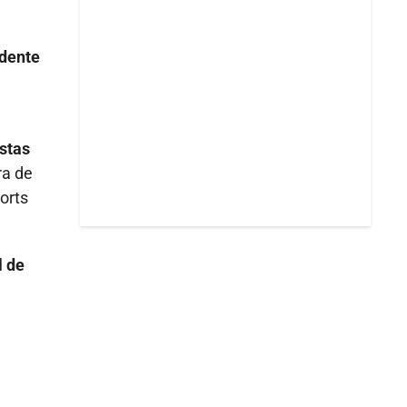
idente
istas
ra de
orts
l de