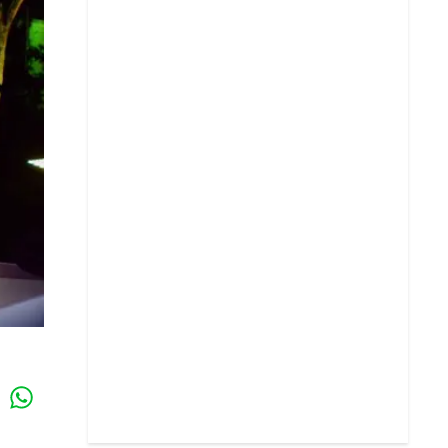
Whatsapp
k