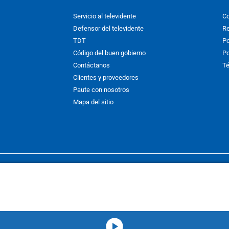
Servicio al televidente
Co
Defensor del televidente
Re
TDT
Po
Código del buen gobierno
Po
Contáctanos
Té
Clientes y proveedores
Paute con nosotros
Mapa del sitio
nos y condiciones
y
Políticas de Tratamiento de la Información
de
CAR
hibida su reproducción total o parcial, así como su traducción a cual
 or in part, or translation without written permission is prohibited. All 
media-icon