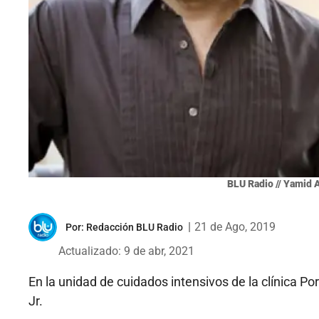
BLU Radio // Yamid A
|
21 de Ago, 2019
Por:
Redacción BLU Radio
Actualizado: 9 de abr, 2021
En la unidad de cuidados intensivos de la clínica P
Jr.