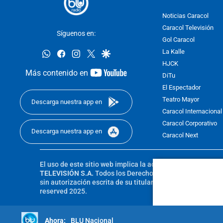
Noticias Caracol
Caracol Televisión
Síguenos en:
Gol Caracol
whatsapp
facebook
instagram
twitter
google
La Kalle
HJCK
youtube-
Más contenido en
DiTu
footer
El Espectador
Teatro Mayor
Descarga nuestra app en
Caracol Internacional
Caracol Corporativo
Descarga nuestra app en
Caracol Next
El uso de este sitio web implica la aceptación de los
Térmi
TELEVISIÓN S.A.
Todos los Derechos Reservados D.R.A. Pro
sin autorización escrita de su titular. Reproduction in whole
reserved 2025.
BLU Nacional