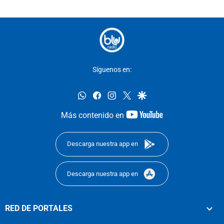
Síguenos en:
whatsapp
facebook
instagram
twitter
google
youtube-
Más contenido en
footer
Descarga nuestra app en
Descarga nuestra app en
RED DE PORTALES