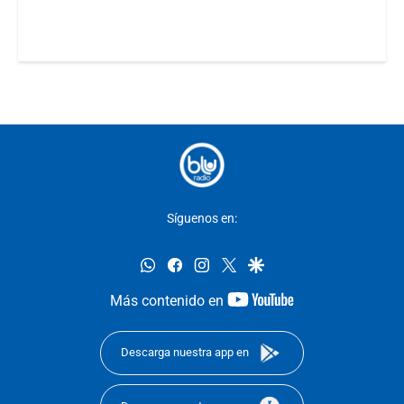
Síguenos en:
whatsapp
facebook
instagram
twitter
google
youtube-
Más contenido en
footer
Descarga nuestra app en