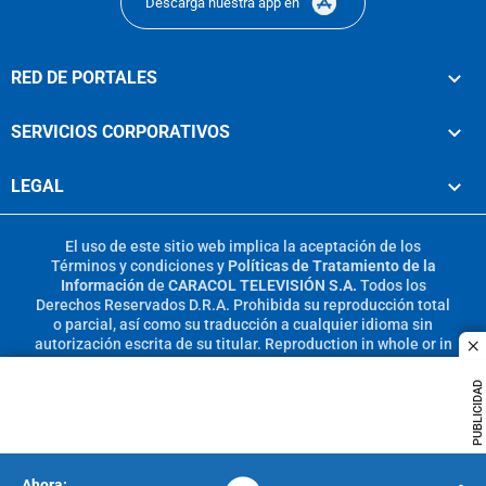
Descarga nuestra app en
RED DE PORTALES
SERVICIOS CORPORATIVOS
LEGAL
El uso de este sitio web implica la aceptación de los
Términos y condiciones
y
Políticas de Tratamiento de la
Información
de
CARACOL TELEVISIÓN S.A.
Todos los
Derechos Reservados D.R.A. Prohibida su reproducción total
o parcial, así como su traducción a cualquier idioma sin
autorización escrita de su titular. Reproduction in whole or in
c
part, or translation without written permission is prohibited.
All rights reserved 2025.
PUBLICIDAD
MIEMBRO DE: